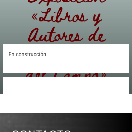
«Libros y
Autores de
Almodóvar
En construcción
del Campo»