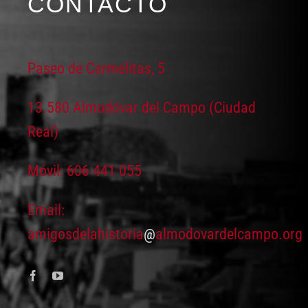
CONTACTO
Paseo de Carmelitas, 5
13.580 Almodóvar del Campo (Ciudad
Real)
Móvil: 606 441 055
Email:
amigosdelahistoria
@
almodovardelcampo.org