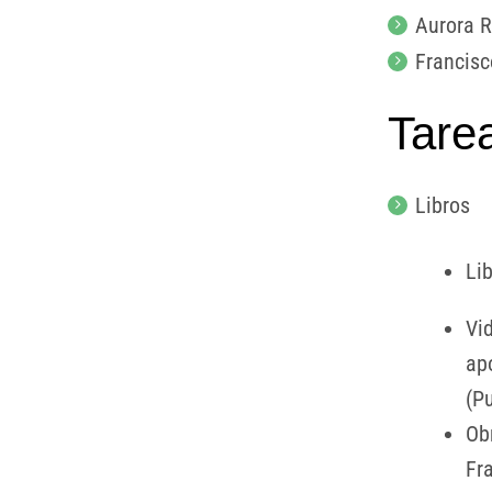
Aurora 
Francis
Tare
Libros
Li
Vi
ap
(P
Ob
Fr