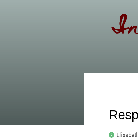
In
Resp
Elisabet