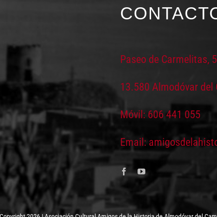
CONTACT
Paseo de Carmelitas, 
13.580 Almodóvar del
Móvil: 606 441 055
Email: amigosdelahist
Copyright 2026 | Asociación Cultural Amigos de la Historia de Almodóvar del Ca