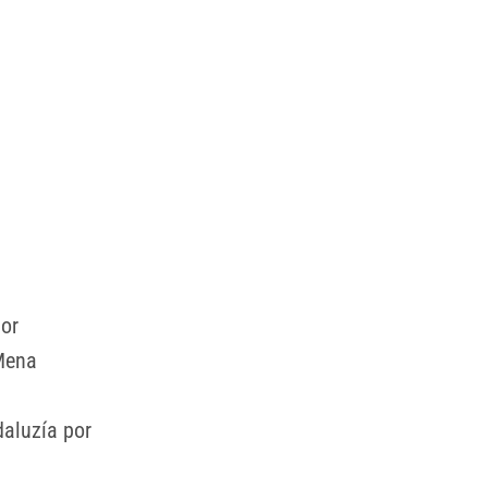
dor
 Mena
daluzía por