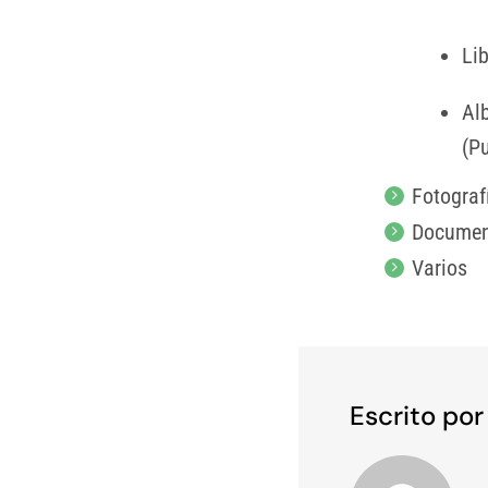
Li
Al
(P
Fotograf
Documen
Varios
Escrito po