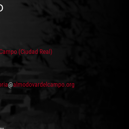
O
5
 Campo (Ciudad Real)
oria
@
almodovardelcampo.org
mpo