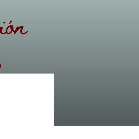
ión
’