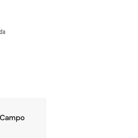
ada
l Campo