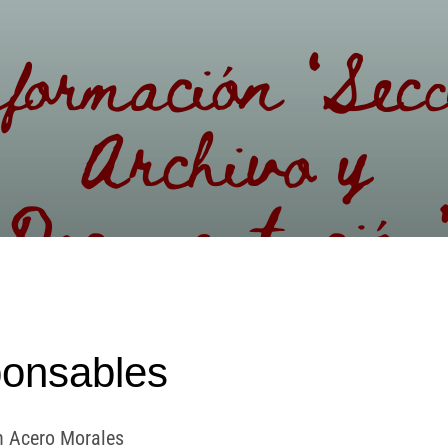
formación ‘Secc
Archivo y
Documentación
onsables
h Acero Morales